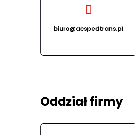

biuro@acspedtrans.pl
Oddział firmy