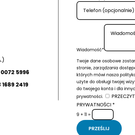
Wiadomość*
.)
Twoje dane osobowe zostaną
stronie, zarządzania dostęp
8 0072 5996
których mówi nasza polityk
użyte do obsługi twojej wiz
3 1689 2419
do twojego konta i dla inny
PRZECZYT
prywatności.
PRYWATNOŚCI *
9 + 11
=
PRZEŚLIJ