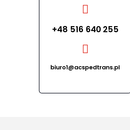

+48 516 640 255

biuro1@acspedtrans.pl