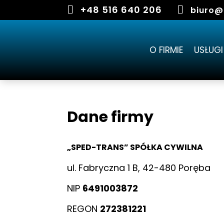

+48 516 640 206

biuro@
O FIRMIE
USŁUGI
Dane firmy
„SPED-TRANS” SPÓŁKA CYWILNA
ul. Fabryczna 1 B, 42-480 Poręba
NIP
6491003872
REGON
272381221