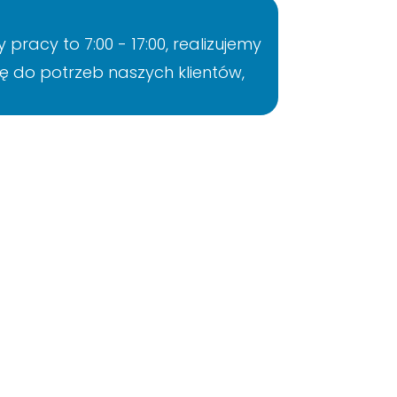
racy to 7:00 - 17:00, realizujemy
ę do potrzeb naszych klientów,
 agencji celnych oferujemy odprawy
zność w zarządzaniu dostawami,
dza nasze zaangażowanie w
oferowaniu szerokiego zakresu