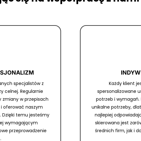
ESJONALIZM
INDYW
anych specjalistów z
Każdy klient j
 celnej. Regularnie
spersonalizowane u
my zmiany w przepisach
potrzeb i wymagań.
o i oferować naszym
unikalne potrzeby, dl
. Dzięki temu jesteśmy
najlepiej odpowiada
ziej wymagającym
skierowana jest zar
owe przeprowadzenie
średnich firm, jak i 
.