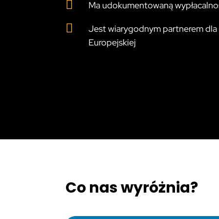

Ma udokumentowaną wypłacalno

Jest wiarygodnym partnerem dla a
Europejskiej
Co nas wyróżnia?