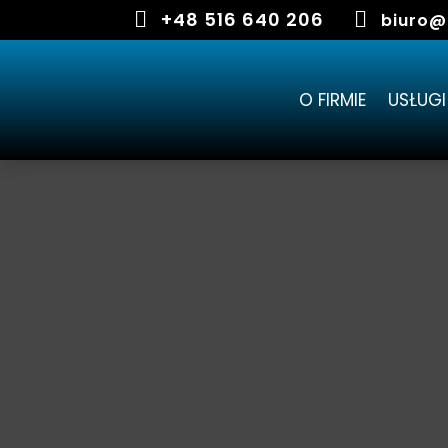

+48 516 640 206

biuro@
O FIRMIE
USŁUGI