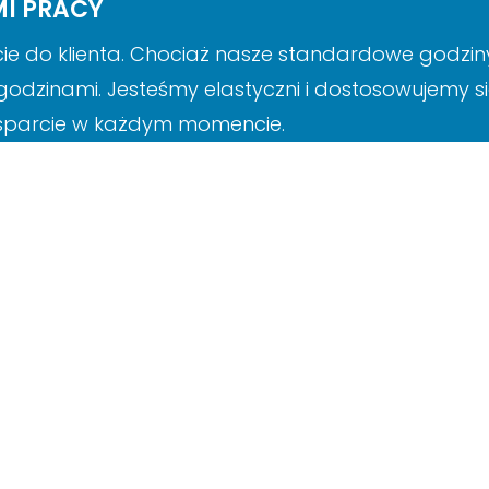
I PRACY
 do klienta. Chociaż nasze standardowe godziny p
odzinami. Jesteśmy elastyczni i dostosowujemy si
wsparcie w każdym momencie.
szych klientów, dlatego jako jedna z nielicznych
 to naszym klientom dodatkową wygodę i elastyc
iznesu przez cały tydzień.
oważnionego Przedsiębiorcy AEO, który potwier
esjonalnej obsługi ładunków, przy jednoczesnym 