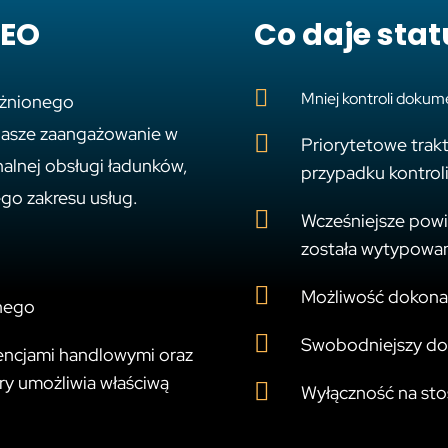
AEO
Co daje sta

Mniej kontroli dokume
ażnionego
 nasze zaangażowanie w

Priorytetowe trakt
alnej obsługi ładunków,
przypadku kontrol
go zakresu usług.

Wcześniejsze powi
została wytypowan

Możliwość dokonan
lnego

Swobodniejszy do
encjami handlowymi oraz
ry umożliwia właściwą

Wyłączność na sto