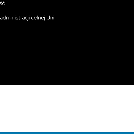
ść
dministracji celnej Unii