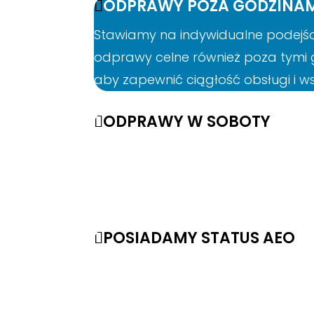
ODPRAWY POZA GODZINAM
Stawiamy na indywidualne podejście
odprawy celne również poza tymi g
aby zapewnić ciągłość obsługi i 
ODPRAWY W SOBOTY
Dążymy do spełnienia oczekiwań na
celne również w soboty. Zapewnia
umożliwiając płynne działanie ich b
POSIADAMY STATUS AEO
Od 2013 roku posiadamy status Up
zapewnianie bezpieczeństwa i prof
usług.